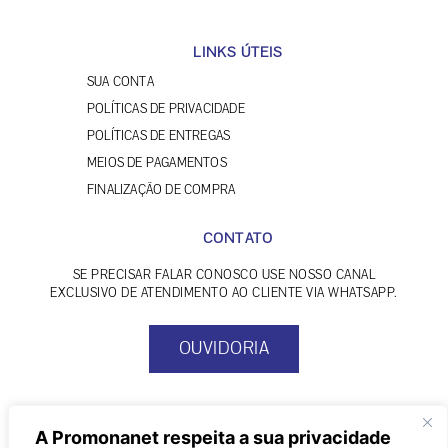
FINALIZAÇÃO DE COMPRA
CONTATO
SE PRECISAR FALAR CONOSCO USE NOSSO CANAL
EXCLUSIVO DE ATENDIMENTO AO CLIENTE VIA WHATSAPP.
OUVIDORIA
© TODOS OS DIREITOS RESERVADOS | PROIBIDA A REPRODUÇÃO
CNPJ 13.703.828/0001-58 | INSC. EST. 388.123.018.116
DESENVOLVIDO POR INTERVISTA SOLUÇÕES INTELIGENTES
HOSPEDADO COM A TECNOLOGIA TIKQT HOST - HOSPEDAGEM DE E-
COMMERCES
A Promonanet respeita a sua privacidade