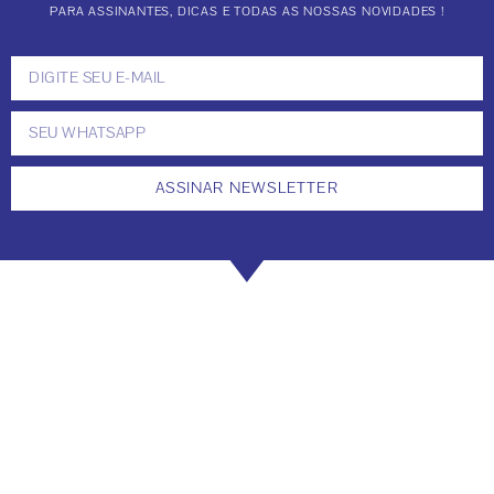
PARA ASSINANTES, DICAS E TODAS AS NOSSAS NOVIDADES !
ASSINAR NEWSLETTER
LINKS ÚTEIS
SUA CONTA
POLÍTICAS DE PRIVACIDADE
POLÍTICAS DE ENTREGAS
MEIOS DE PAGAMENTOS