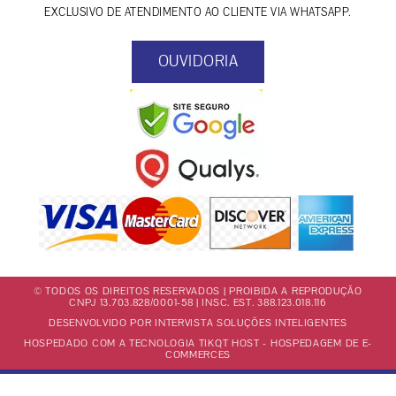
EXCLUSIVO DE ATENDIMENTO AO CLIENTE VIA WHATSAPP.
OUVIDORIA
© TODOS OS DIREITOS RESERVADOS | PROIBIDA A REPRODUÇÃO
CNPJ 13.703.828/0001-58 | INSC. EST. 388.123.018.116
DESENVOLVIDO POR INTERVISTA SOLUÇÕES INTELIGENTES
HOSPEDADO COM A TECNOLOGIA TIKQT HOST - HOSPEDAGEM DE E-
COMMERCES