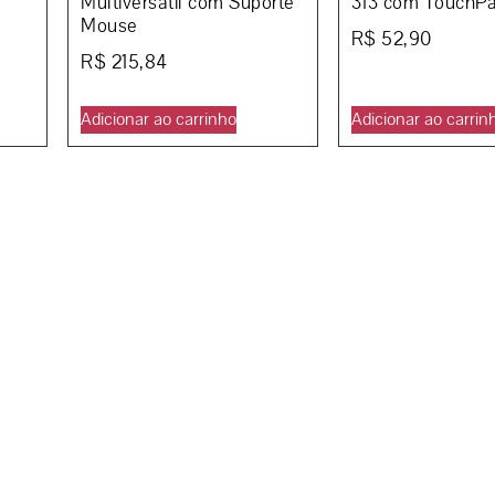
Multiversátil com Suporte
313 com TouchP
Mouse
R$
52,90
R$
215,84
Adicionar ao carrinho
Adicionar ao carrin