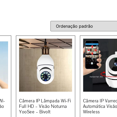
Wi-
Câmera IP Lâmpada Wi-Fi
Câmera IP Varre
ão
Full HD – Visão Noturna
Automática Visã
YooSee – Bivolt
Wireless