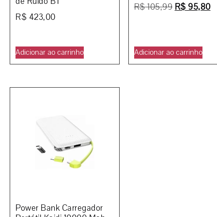
de Ruído BT
R$
105,99
R$
95,80
R$
423,00
Adicionar ao carrinho
Adicionar ao carrinho
Power Bank Carregador