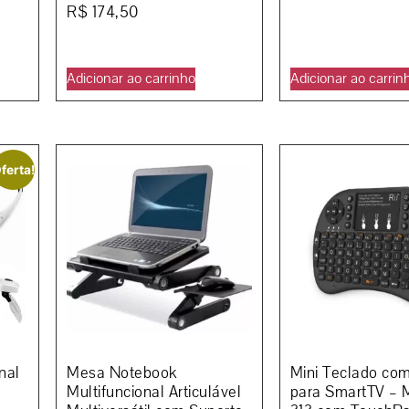
R$
174,50
Adicionar ao carrinho
Adicionar ao carrin
ferta!
nal
Mesa Notebook
Mini Teclado co
Multifuncional Articulável
para SmartTV – 