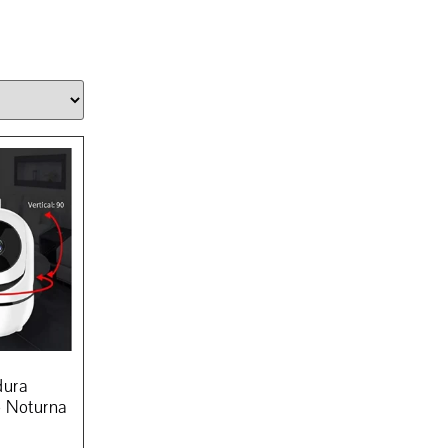
dura
o Noturna