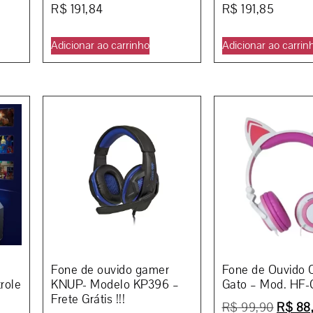
R$
191,84
R$
191,85
Adicionar ao carrinho
Adicionar ao carrin
Fone de ouvido gamer
Fone de Ouvido 
role
KNUP- Modelo KP396 –
Gato – Mod. HF-
Frete Grátis !!!
R$
99,90
R$
88