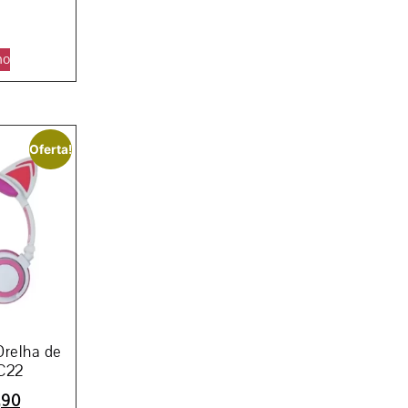
ho
Oferta!
Orelha de
C22
,90