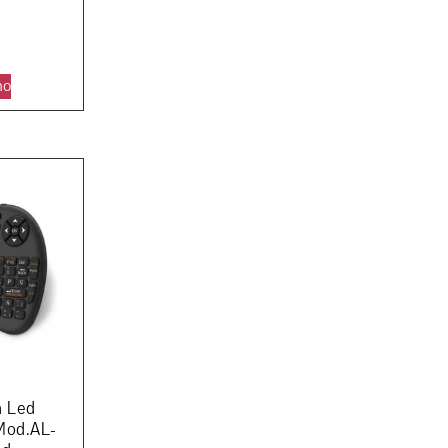
ho
m Led
Mod.AL-