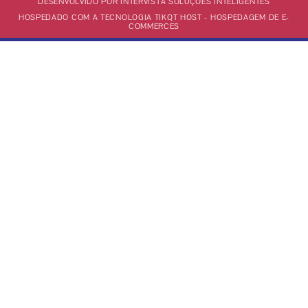
DESENVOLVIDO POR INTERVISTA SOLUÇÕES INTELIGENTES
HOSPEDADO COM A TECNOLOGIA TIKQT HOST - HOSPEDAGEM DE E-
COMMERCES