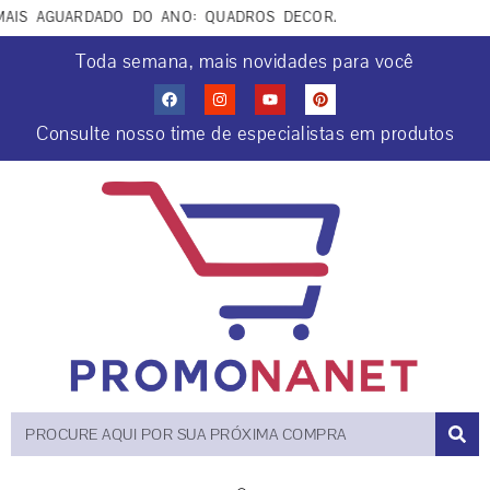
IS AGUARDADO DO ANO: QUADROS DECORATIVOS COCRIAÇÕES C
Toda semana, mais novidades para você
Consulte nosso time de especialistas em produtos