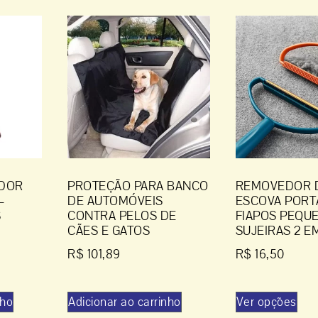
DOR
PROTEÇÃO PARA BANCO
REMOVEDOR 
–
DE AUTOMÓVEIS
ESCOVA PORT
S
CONTRA PELOS DE
FIAPOS PEQU
CÃES E GATOS
SUJEIRAS 2 EM
R$
101,89
R$
16,50
nho
Adicionar ao carrinho
Ver opções