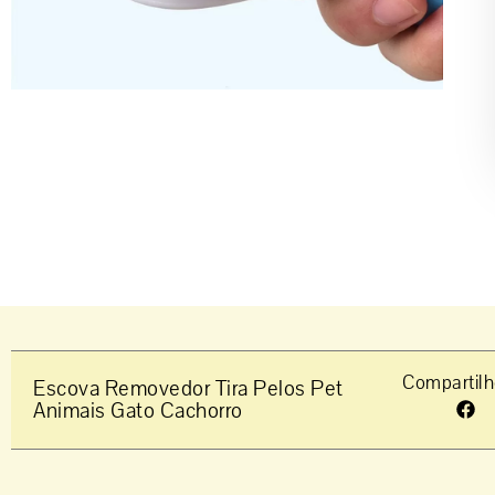
Compartilh
Escova Removedor Tira Pelos Pet
Animais Gato Cachorro