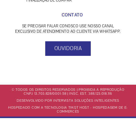
FINALIZAÇÃO DE COMPRA
CONTATO
SE PRECISAR FALAR CONOSCO USE NOSSO CANAL
EXCLUSIVO DE ATENDIMENTO AO CLIENTE VIA WHATSAPP.
OUVIDORIA
© TODOS OS DIREITOS RESERVADOS | PROIBIDA A REPRODUÇÃO
CNPJ 13.703.828/0001-58 | INSC. EST. 388.123.018.116
DESENVOLVIDO POR INTERVISTA SOLUÇÕES INTELIGENTES
HOSPEDADO COM A TECNOLOGIA TIKQT HOST - HOSPEDAGEM DE E-
COMMERCES