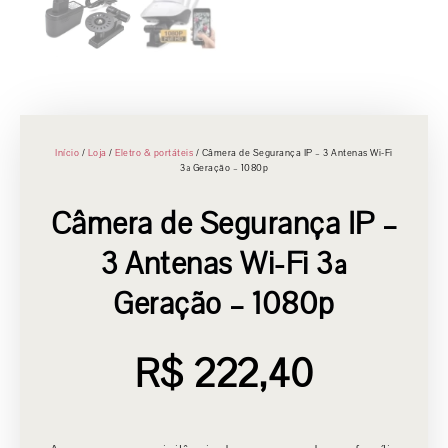
Início
/
Loja
/
Eletro & portáteis
/ Câmera de Segurança IP – 3 Antenas Wi-Fi
3ª Geração – 1080p
Câmera de Segurança IP –
3 Antenas Wi-Fi 3ª
Geração – 1080p
R$
222,40