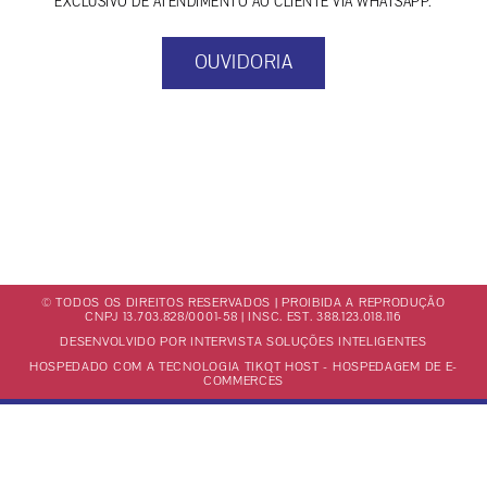
EXCLUSIVO DE ATENDIMENTO AO CLIENTE VIA WHATSAPP.
OUVIDORIA
© TODOS OS DIREITOS RESERVADOS | PROIBIDA A REPRODUÇÃO
CNPJ 13.703.828/0001-58 | INSC. EST. 388.123.018.116
DESENVOLVIDO POR INTERVISTA SOLUÇÕES INTELIGENTES
HOSPEDADO COM A TECNOLOGIA TIKQT HOST - HOSPEDAGEM DE E-
COMMERCES