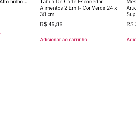
Alto brilho –
Tábua De Corte Escorredor
Mes
Alimentos 2 Em 1- Cor Verde 24 x
Arti
38 cm
Sup
R$
49,88
R$
o
Adicionar ao carrinho
Adic